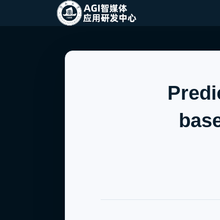
Predi
bas