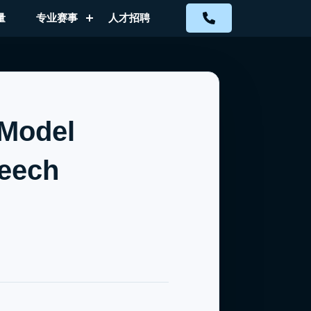
量
专业赛事
人才招聘
 Model
eech